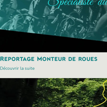
Reportage Monteur de roues
Reportage
Découvrir la suite
Monteur
de
roues