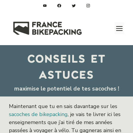
Aller
au
contenu
M
conseils et
astuces
maximise le potentiel de tes sacoches !
Maintenant que tu en sais davantage sur les
sacoches de bikepacking
, je vais te livrer ici les
enseignements que j’ai tiré de mes années
passées à voyager à vélo. Tu gagneras ainsi en