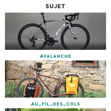
sujet
Avalanche
Au_fil_des_cols