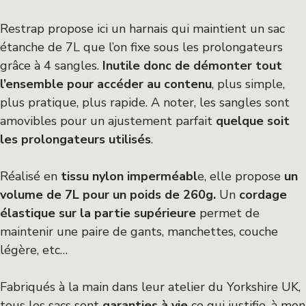
Restrap propose ici un harnais qui maintient un sac
étanche de 7L que l’on fixe sous les prolongateurs
grâce à 4 sangles.
Inutile donc de démonter tout
l’ensemble pour accéder au contenu
, plus simple,
plus pratique, plus rapide. A noter, les sangles sont
amovibles pour un ajustement parfait
quelque soit
les prolongateurs utilisés
.
Réalisé en
tissu nylon imperméabl
e, elle propose
un
volume de 7L pour un poids de 260g.
Un
cordage
élastique sur la partie supérieure
permet de
maintenir une paire de gants, manchettes, couche
légère, etc…
Fabriqués à la main dans leur atelier du Yorkshire UK,
tous les sacs sont
garanties à vie
ce qui justifie, à mon