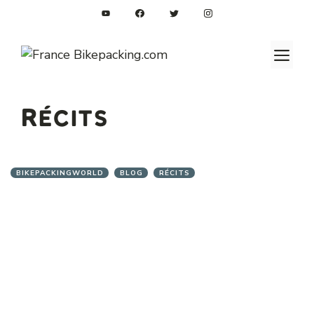
Aller
au
contenu
M
Récits
BIKEPACKINGWORLD
BLOG
RÉCITS