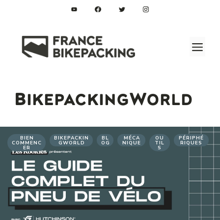
Aller
au
contenu
M
BikepackingWorld
BIEN
BIKEPACKIN
BL
MÉCA
OU
PÉRIPHÉ
COMMENC
GWORLD
OG
NIQUE
TIL
RIQUES
ER
S