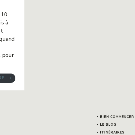
 10
is à
Et
 quand
t pour
RE
BIEN COMMENCER
LE BLOG
ITINÉRAIRES