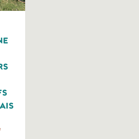
ne
rs
fs
ais
e