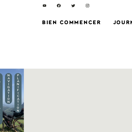
BIEN COMMENCER
JOUR
F
N
P
R
R
S
S
V
R
A
L
É
E
A
U
É
A
V
A
C
C
C
R
L
N
I
N
I
O
O
V
O
C
G
I
T
M
C
I
E
A
F
S
M
H
E
B
T
I
A
E
I
C
N
K
O
A
D
E
N
T
A
P
I
T
A
O
I
C
N
O
K
N
S
N
M
G
A
T
O
S