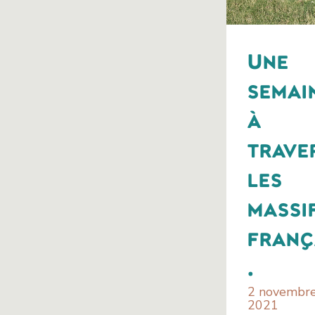
Une
semai
à
trave
les
massi
franç
.
2 novembr
2021