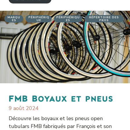
MARQU
PÉRIPHÉRIQ
PÉRIPHÉRIQU
RÉPERTOIRE DES
ES
UE
ES
PROS
FMB Boyaux et pneus
9 août 2024
Découvre les boyaux et les pneus open
tubulars FMB fabriqués par François et son