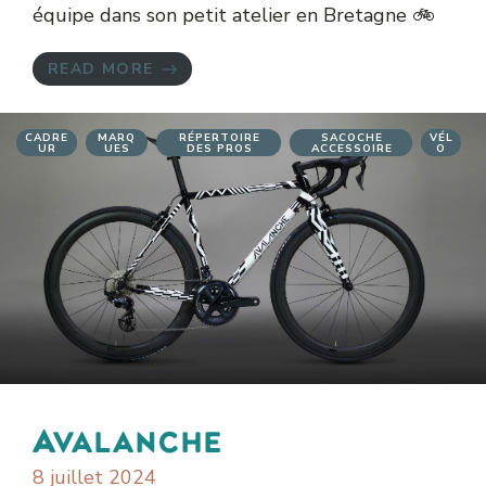
équipe dans son petit atelier en Bretagne 🚲
READ MORE
CADRE
MARQ
RÉPERTOIRE
SACOCHE
VÉL
UR
UES
DES PROS
ACCESSOIRE
O
Avalanche
8 juillet 2024