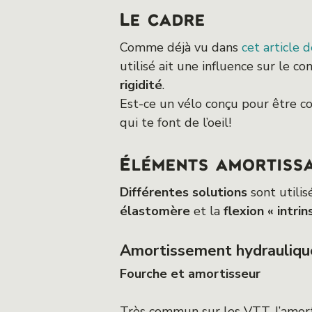
Le cadre
Comme déjà vu dans
cet article 
utilisé ait une influence sur le co
rigidité
.
Est-ce un vélo conçu pour être co
qui te font de l’oeil!
Éléments amortiss
Différentes solutions
sont utili
élastomère
et la
flexion « intri
Amortissement hydrauliqu
Fourche et amortisseur
Très commun sur les VTT, l’amor