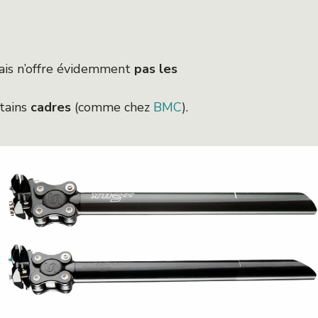
mais n’offre évidemment
pas les
rtains
cadres
(comme chez
BMC
).