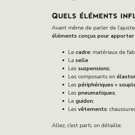
Quels éléments inf
Avant même de parler de l’ajuste
éléments conçus pour apporter
Le
cadre
: matériaux de fab
La
selle
Les
suspensions
;
Les composants en
élasto
Les
périphériques « soupl
Les
pneumatiques
;
Le
guidon
;
Les
vêtements
: chaussures
Allez, c’est parti, on détaille: