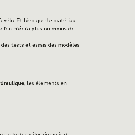
à vélo. Et bien que le matériau
 l’on
créera plus ou moins de
e des tests et essais des modèles
draulique
, les éléments en
 monde des vélos équipés de