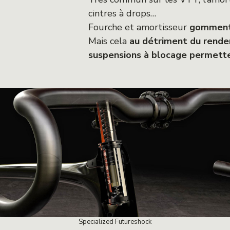
cintres à drops…
Fourche et amortisseur
gomment 
Mais cela
au détriment du rend
suspensions à blocage permette
Specialized Futureshock