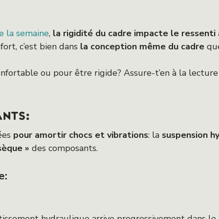
de la semaine
,
la rigidité du cadre impacte le ressenti
nfort, c’est bien dans
la conception même du cadre
que
nfortable ou pour être rigide? Assure-t’en à la lectur
ants:
sées
pour amortir chocs et vibrations
: la
suspension hy
nsèque »
des composants.
e:
tissement hydraulique arrive progressivement dans le