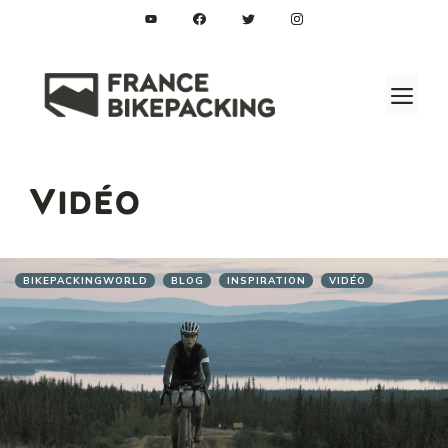
Aller
au
contenu
M
Vidéo
BIKEPACKINGWORLD
BLOG
INSPIRATION
VIDÉO