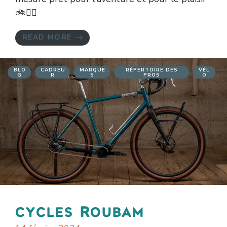
🚲👌🏻
READ MORE
BLO
CADREU
MARQUE
RÉPERTOIRE DES
VÉL
G
R
S
PROS
O
cycles Roubam