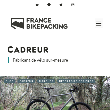
Aller
au
contenu
M
Cadreur
Fabricant de vélo sur-mesure
BLOG
CADREUR
MARQUES
RÉPERTOIRE DES PROS