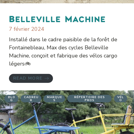
Belleville Machine
7 février 2024
Installé dans le cadre paisible de la forêt de
Fontainebleau, Max des cycles Belleville
Machine, conçoit et fabrique des vélos cargo
légers🚲️
READ MORE
BLO
CADREU
MARQUE
RÉPERTOIRE DES
VÉL
G
R
S
PROS
O