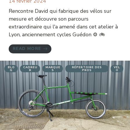
14 février 2024
Rencontre David qui fabrique des vélos sur
mesure et découvre son parcours
extraordinaire qui l'a amené dans cet atelier à
Lyon, anciennement cycles Guédon ⚙️ 🚲
READ MORE
BLO
CADREU
MARQUE
RÉPERTOIRE DES
VÉL
G
R
S
PROS
O