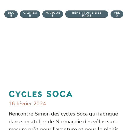
BLO
CADREU
MARQUE
RÉPERTOIRE DES
VÉL
G
R
S
PROS
O
Cycles SOCA
16 février 2024
Rencontre Simon des cycles Soca qui fabrique
dans son atelier de Normandie des vélos sur-
mesure prêt pour l'aventure et pour le plaisir