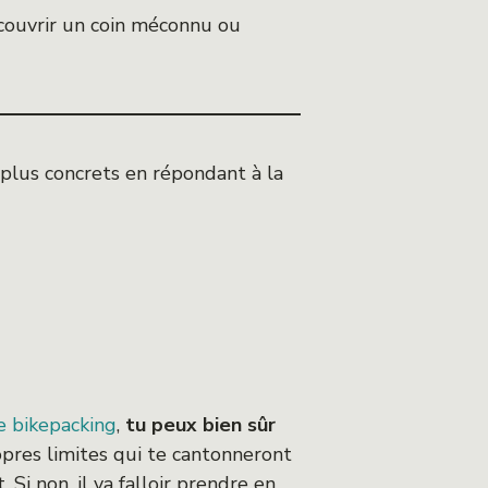
découvrir un coin méconnu ou
 plus concrets en répondant à la
le bikepacking
,
tu peux bien sûr
pres limites qui te cantonneront
Si non, il va falloir prendre en