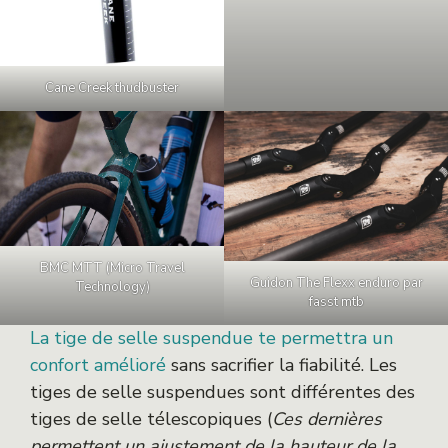
Cane Creek thudbuster
BMC MTT (Micro Travel
Guidon The Flexx enduro par
Technology)
fasst mtb
La tige de selle suspendue te permettra un
confort amélioré
sans sacrifier la fiabilité. Les
tiges de selle suspendues sont différentes des
tiges de selle télescopiques (
Ces dernières
permettent un ajustement de la hauteur de la