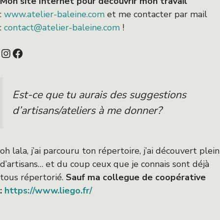
Mon site Internet pour découvrir mon travail
:
www.atelier-baleine.com
et me contacter par mail
:
contact@atelier-baleine.com
!
Instagram
Facebook
Est-ce que tu aurais des suggestions
d’artisans/ateliers à me donner?
oh lala, j’ai parcouru ton répertoire, j’ai découvert plein
d’artisans… et du coup ceux que je connais sont déjà
tous répertorié.
Sauf ma collegue de coopérative
:
https://www.liego.fr/