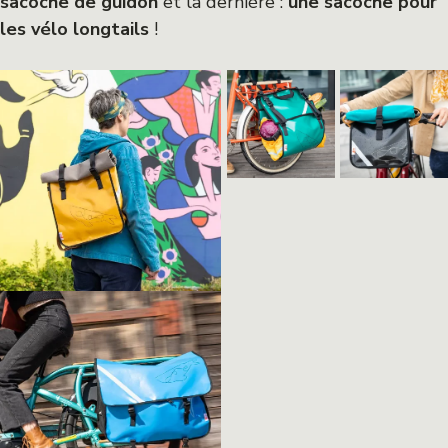
sacoche de guidon
et la dernière :
une sacoche pour
les vélo longtails
!