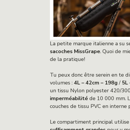
La petite marque italienne a su s
sacoches MissGrape
. Quoi de mi
de la pratique!
Tu peux donc être serein en te dir
volumes :
4L – 42cm – 198g
/
5L
un tissu Nylon polyester 420/300 
imperméabilité
de 10 000 mm. Les
couches de tissu PVC en interne p
Le compartiment principal utilis
suffisamment grandes
pour y me