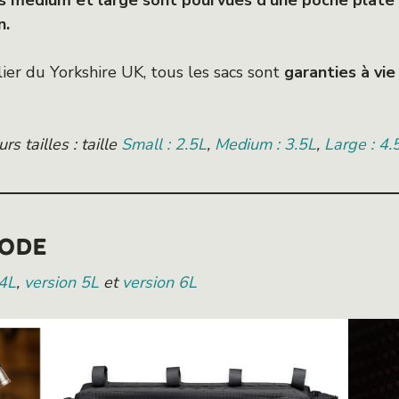
es medium et large sont pourvues d’une poche plate
n.
lier du Yorkshire UK, tous les sacs sont
garanties à vie
rs tailles : taille
Small : 2.5L
,
Medium : 3.5L
,
Large : 4.
NODE
 4L
,
version 5L
et
version 6L