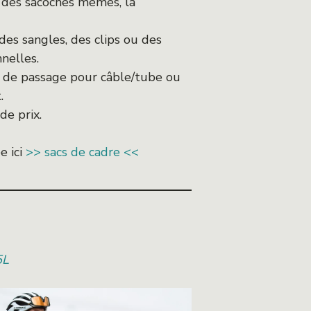
 des sacoches mêmes, la
des sangles, des clips ou des
nelles.
, de passage pour câble/tube ou
.
de prix.
e ici
>> sacs de cadre <<
5L