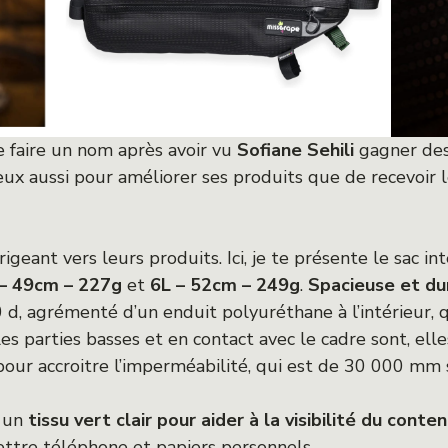
e faire un nom après avoir vu
Sofiane Sehili
gagner des
eux aussi pour améliorer ses produits que de recevoir 
igeant vers leurs produits. Ici, je te présente le sac i
 – 49cm – 227g
et
6L – 52cm – 249g
.
Spacieuse et du
d, agrémenté d’un enduit polyuréthane à l’intérieur, q
 parties basses et en contact avec le cadre sont, elle
our accroitre l’imperméabilité, qui est de 30 000 mm 
e un
tissu vert clair pour aider à la visibilité du conte
ttre téléphone et papiers personnels.