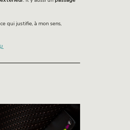
 extérieur
. Il y aussi un
passage
ce qui justifie, à mon sens,
5L