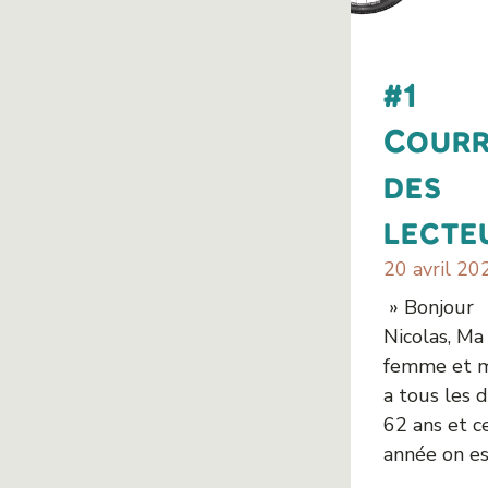
#1
Courr
des
lecte
20 avril 20
» Bonjour
Nicolas, Ma
femme et m
a tous les 
62 ans et c
année on est