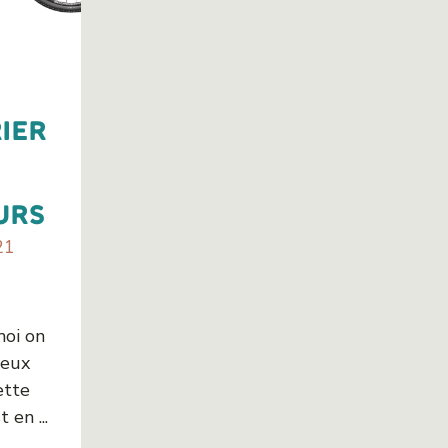
ier
urs
21
oi on
deux
ette
 en ...