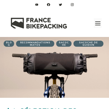
Aller
au
contenu
M
BLO
RECOMMANDATIONS
SACOC
SACOCHE DE
G
MATOS
HE
GUIDON