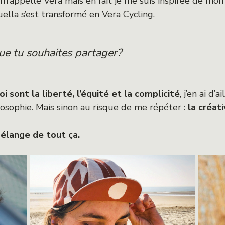
m’appelle Vera mais en fait je me suis inspirée de mon
uella s’est transformé en Vera Cycling.
que tu souhaites partager?
 sont la liberté, l’équité et la complicité
, j’en ai d’
sophie. Mais sinon au risque de me répéter :
la créati
élange de tout ça.